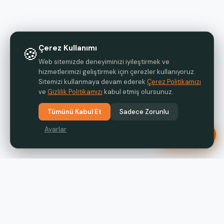
Çerez Kullanımı
🍪
Web sitemizde deneyiminizi iyileştirmek ve
hizmetlerimizi geliştirmek için çerezler kullanıyoruz.
Sitemizi kullanmaya devam ederek
Çerez Politikamızı
ve
Gizlilik Politikamızı
kabul etmiş olursunuz.
Tümünü Kabul Et
Sadece Zorunlu
Ayarlar
Teklif Al
Türkiye'nin yenilikçi nakliye platformu. 500+ doğrulanmış firma.