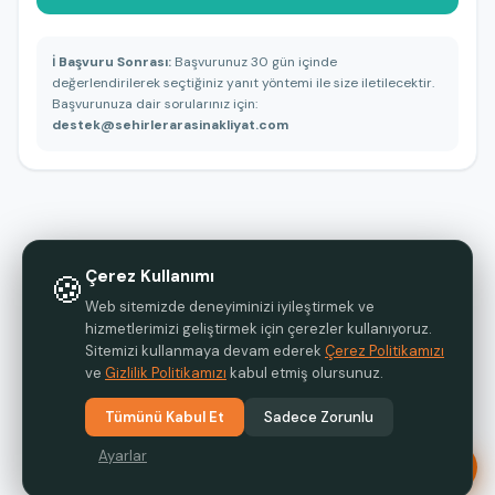
ℹ️ Başvuru Sonrası:
Başvurunuz 30 gün içinde
değerlendirilerek seçtiğiniz yanıt yöntemi ile size iletilecektir.
Başvurunuza dair sorularınız için:
destek@sehirlerarasinakliyat.com
Çerez Kullanımı
🍪
Web sitemizde deneyiminizi iyileştirmek ve
hizmetlerimizi geliştirmek için çerezler kullanıyoruz.
Sitemizi kullanmaya devam ederek
Çerez Politikamızı
ve
Gizlilik Politikamızı
kabul etmiş olursunuz.
Tümünü Kabul Et
Sadece Zorunlu
Ayarlar
Teklif Al